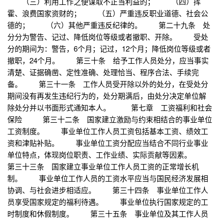
（三）利用工作之便谋取不正当利益的； （四）挥
霍、浪费国家资财的； （五）严重违反职业道德、社会公
德的； （六）其他严重违反纪律的。 第二十九条 处
分分为警告、记过、降低岗位等级或者撤职、开除。 受处
分的期间为：警告，6个月；记过，12个月；降低岗位等级或者
撤职，24个月。 第三十条 给予工作人员处分，应当事实
清楚、证据确凿、定性准确、处理恰当、程序合法、手续完
备。 第三十一条 工作人员受开除以外的处分，在受处分
期间没有再发生违纪行为的，处分期满后，由处分决定单位解
除处分并以书面形式通知本人。 第七章 工资福利和社会
保险 第三十二条 国家建立激励与约束相结合的事业单位
工资制度。 事业单位工作人员工资包括基本工资、绩效工
资和津贴补贴。 事业单位工资分配应当结合不同行业事业
单位特点，体现岗位职责、工作业绩、实际贡献等因素。
第三十三条 国家建立事业单位工作人员工资的正常增长机
制。 事业单位工作人员的工资水平应当与国民经济发展相
协调、与社会进步相适应。 第三十四条 事业单位工作人
员享受国家规定的福利待遇。 事业单位执行国家规定的工
时制度和休假制度。 第三十五条 事业单位及其工作人员